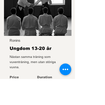
Ronins
Ungdom 13-20 år
Nästan samma träning som
vuxenträning, men utan störiga
vuxna.
Price
Duration
700 Kr
VT 2026
Tisdagar 18:30-19:25
Mer information